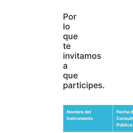
Por
lo
que
te
invitamos
a
que
participes.
Nombre del
Fecha 
Instrumento
Consul
Pública