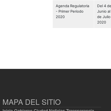
Agenda Regulatoria
Del 4 d
- Primer Periodo
Junio al
2020
de Julio
2020
MAPA DEL SITIO
Inicio
Gobierno
Ciudad
Noticias
Transparencia